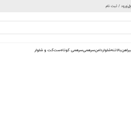
ل
ورود / ثبت نام
یراهن
بالاتنه
شلوار
دامن
سرهمی
سرهمی کوتاه
ست
کت و شلوار