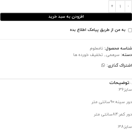
افزودن به سبد خرید
به من از طریق پیامک اطلاع بده
شناسه محصول:
نامعلوم
دسته:
سرهمی
,
تخفیف خورده ها
اشتراک گذاری:
توضیحات
سایز36:
دور سینه:90سانتی متر
دور کمر:84سانتی متر
سایز38: