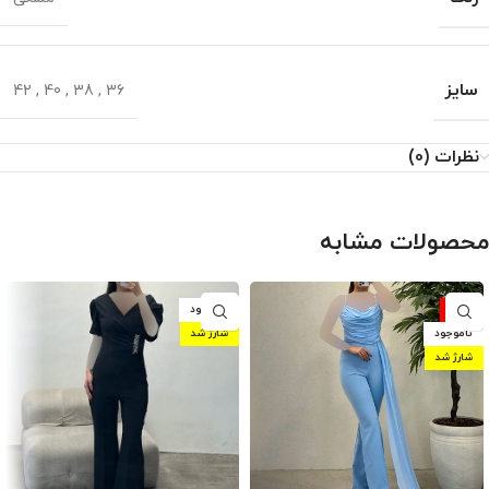
سایز
42
,
40
,
38
,
36
نظرات (0)
محصولات مشابه
-10%
ناموجود
ناموجود
شارژ شد
شارژ شد