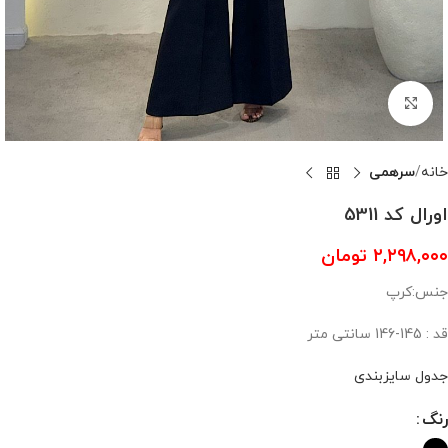
بزرگنمایی تصویر
خانه
سرهمی
اورال کد 5311
۲,۲۹۸,۰۰۰
تومان
جنس:کرپ
قد : 145-146 سانتی متر
جدول سایزبندی
رنگ