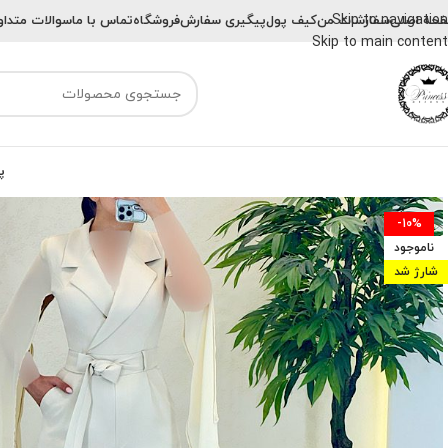
Skip to navigation
حه اصلی
سفارشات من
کیف پول
پیگیری سفارش
فروشگاه
تماس با ما
سوالات متداو
Skip to main content
پ
-10%
ناموجود
شارژ شد