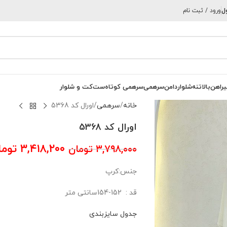
ل
ورود / ثبت نام
یراهن
بالاتنه
شلوار
دامن
سرهمی
سرهمی کوتاه
ست
کت و شلوار
خانه
سرهمی
اورال کد 5368
اورال کد 5368
۳,۴۱۸,۲۰۰
توما
۳,۷۹۸,۰۰۰
تومان
جنس:کرپ
قد : 152-154سانتی متر
جدول سایزبندی