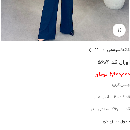
بزرگنمایی تصویر
خانه
سرهمی
اورال کد 5604
۶,۶۰۰,۰۰۰
تومان
جنس:کرپ
قد کت:41 سانتی متر
قد اورال:149 سانتی متر
جدول سایزبندی