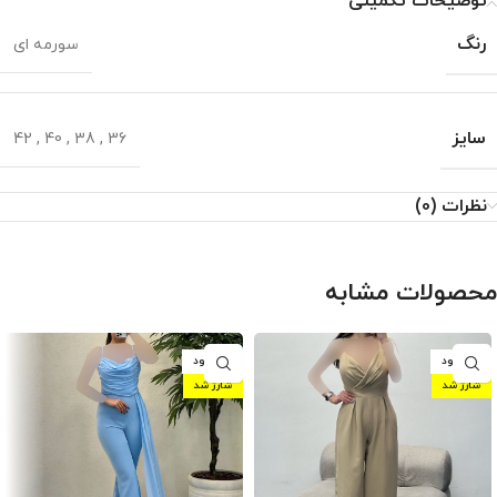
توضیحات تکمیلی
رنگ
سورمه ای
سایز
42
,
40
,
38
,
36
نظرات (0)
محصولات مشابه
ناموجود
ناموجود
شارژ شد
شارژ شد