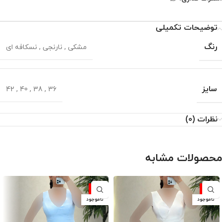
توضیحات تکمیلی
رنگ
مشکی
,
نارنجی
,
نسکافه ای
سایز
42
,
40
,
38
,
36
نظرات (0)
محصولات مشابه
-10%
-10%
ناموجود
ناموجود