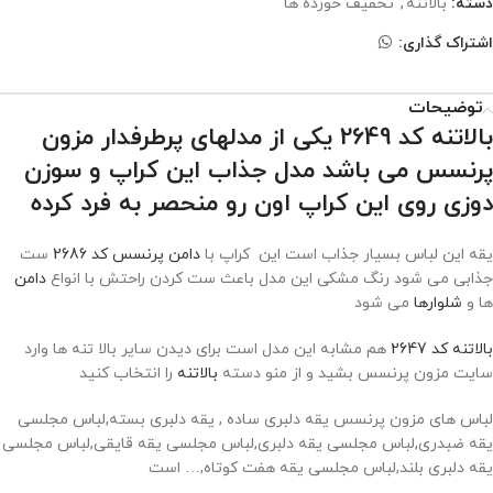
دسته:
بالاتنه
,
تخفیف خورده ها
اشتراک گذاری:
توضیحات
بالاتنه کد 2649 یکی از مدلهای پرطرفدار مزون
پرنسس می باشد مدل جذاب این کراپ و سوزن
دوزی روی این کراپ اون رو منحصر به فرد کرده
یقه این لباس بسیار جذاب است این کراپ با
دامن پرنسس کد 2686
ست
جذابی می شود رنگ مشکی این مدل باعث ست کردن راحتش با انواع
دامن
ها و
شلوارها
می شود
بالاتنه کد 2647
هم مشابه این مدل است برای دیدن سایر بالا تنه ها وارد
سایت مزون پرنسس بشید و از منو دسته
بالاتنه
را انتخاب کنید
لباس های مزون پرنسس یقه دلبری ساده , یقه دلبری بسته,لباس مجلسی
یقه ضبدری,لباس مجلسی یقه دلبری,لباس مجلسی یقه قایقی,لباس مجلسی
یقه دلبری بلند,لباس مجلسی یقه هفت کوتاه,… است