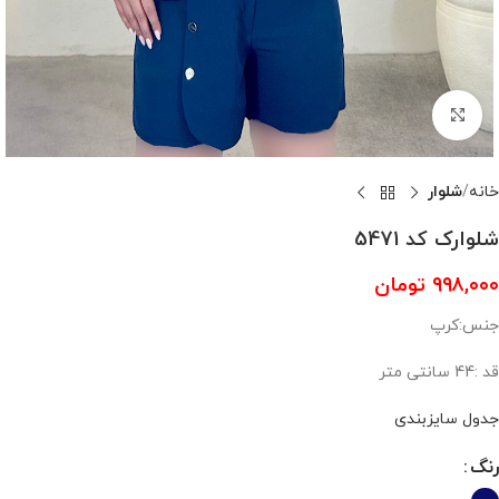
بزرگنمایی تصویر
خانه
شلوار
شلوارک کد 5471
۹۹۸,۰۰۰
تومان
جنس:کرپ
قد :44 سانتی متر
جدول سایزبندی
رنگ