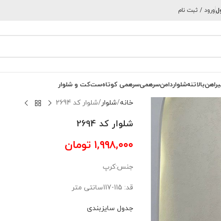
ل
ورود / ثبت نام
یراهن
بالاتنه
شلوار
دامن
سرهمی
سرهمی کوتاه
ست
کت و شلوار
خانه
شلوار
شلوار کد 2694
شلوار کد 2694
۱,۹۹۸,۰۰۰
تومان
جنس:کرپ
قد: 115-117سانتی متر
جدول سایزبندی