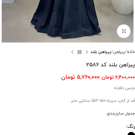
بزرگنمایی تصویر
خانه
پیراهن
پیراهن بلند
پیراهن بلند کد 2586
۵,۷۶۰,۰۰۰
تومان
۶,۴۰۰,۰۰۰
تومان
جنس:تافته
قد از کاپ سینه:150-153 سانتی متر
جدول سایزبندی
رنگ