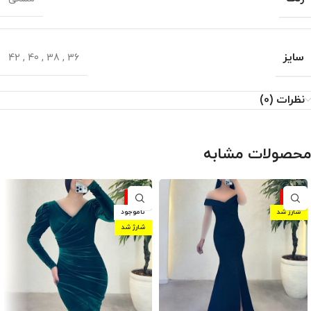
سایز
42
,
40
,
38
,
36
نظرات (0)
محصولات مشابه
-10%
-10%
شارژ شد
ناموجود
شارژ شد