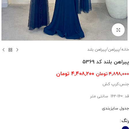
بزرگنمایی تصویر
خانه
/
پیراهن
/
پیراهن بلند
پیراهن بلند کد 5369
۴,۴۰۸,۲۰۰
تومان
۴,۸۹۸,۰۰۰
تومان
جنس:کرپ کش
قد :160-162 سانتی متر
جدول سایزبندی
رنگ