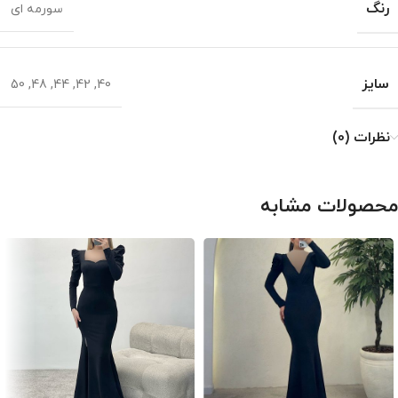
رنگ
سورمه ای
سایز
50
,
48
,
44
,
42
,
40
نظرات (0)
محصولات مشابه