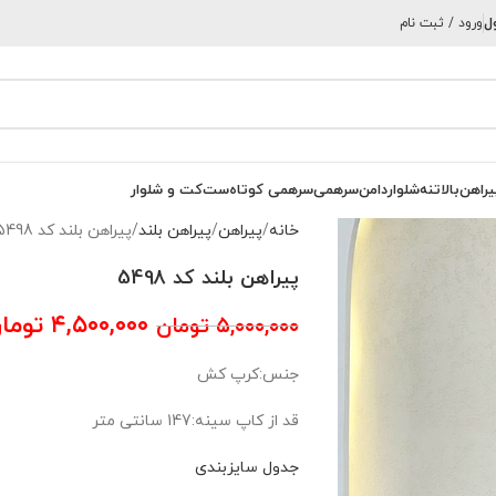
ل
ورود / ثبت نام
یراهن
بالاتنه
شلوار
دامن
سرهمی
سرهمی کوتاه
ست
کت و شلوار
خانه
پیراهن
پیراهن بلند
پیراهن بلند کد 5498
پیراهن بلند کد 5498
۴,۵۰۰,۰۰۰
توما
۵,۰۰۰,۰۰۰
تومان
جنس:کرپ کش
قد از کاپ سینه:147 سانتی متر
جدول سایزبندی