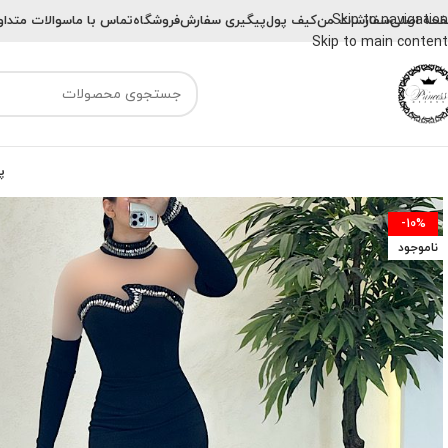
Skip to navigation
حه اصلی
سفارشات من
کیف پول
پیگیری سفارش
فروشگاه
تماس با ما
سوالات متداو
Skip to main content
پ
-10%
ناموجود