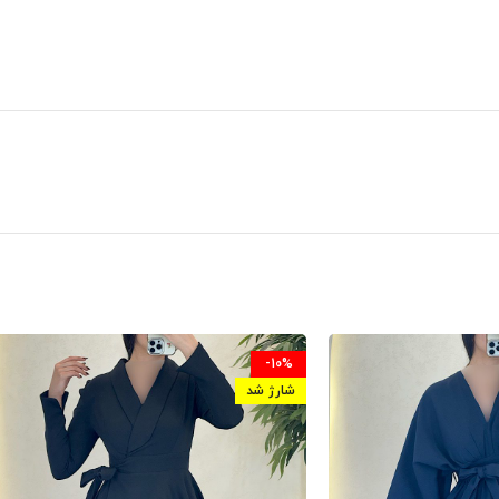
-10%
شارژ شد