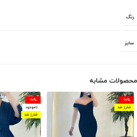
رنگ
سایز
محصولات مشابه
-10%
-10%
شارژ شد
ناموجود
شارژ شد