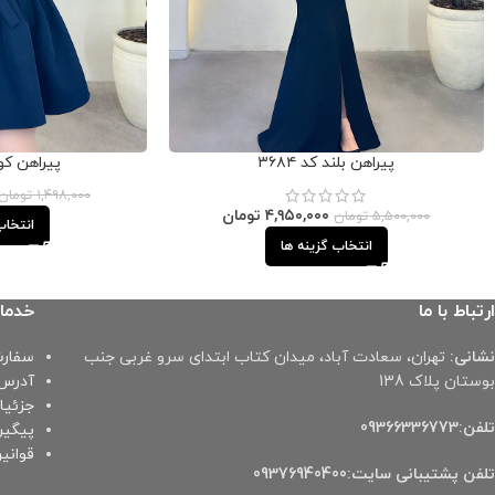
پیراهن بلند کد ۳۶۸۴
پیراهن کوتاه
۱,۴۹۸,۰۰۰
تومان
۴,۹۵۰,۰۰۰
تومان
۵,۵۰۰,۰۰۰
تومان
انتخاب
انتخاب گزینه ها
ارتباط با ما
خدما
نشانی:
تهران، سعادت آباد، میدان کتاب ابتدای سرو غربی جنب
سفارش
بوستان پلاک 138
آدرس‌
جزئی
تلفن:09366336773
پیگی
قوانی
تلفن پشتیبانی سایت:09376940400