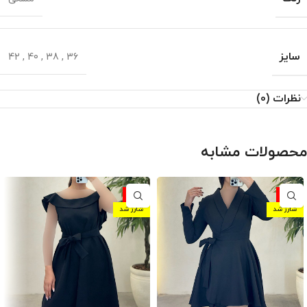
سایز
42
,
40
,
38
,
36
نظرات (0)
محصولات مشابه
-10%
-10%
شارژ شد
شارژ شد