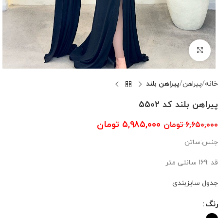
بزرگنمایی تصویر
خانه
پیراهن
پیراهن بلند
پیراهن بلند کد 5502
۵,۹۸۵,۰۰۰
تومان
۶,۶۵۰,۰۰۰
تومان
جنس:ساتن
قد :169 سانتی متر
جدول سایزبندی
رنگ