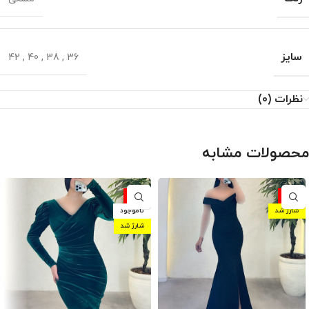
سایز
42
,
40
,
38
,
36
نظرات (0)
محصولات مشابه
-10%
-10%
شارژ شد
ناموجود
شارژ شد