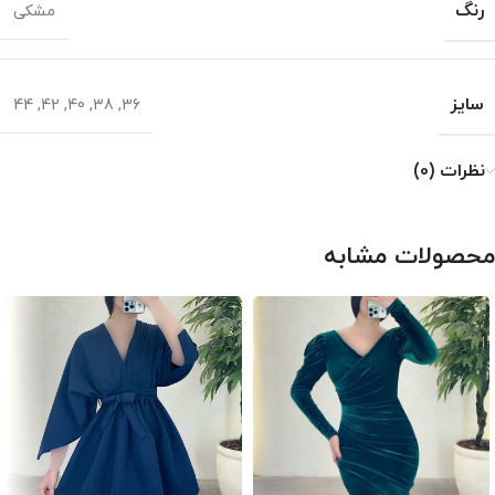
رنگ
مشکی
سایز
44
,
42
,
40
,
38
,
36
نظرات (0)
محصولات مشابه