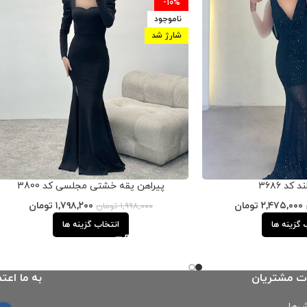
-10%
ناموجود
شارژ شد
 کد ۳۶۸۶
پیراهن یقه خشتی مجلسی کد 3800
۲,۴۷۵,۰۰۰
تومان
۱,۷۹۸,۲۰۰
تومان
۱,۹۹۸,۰۰۰
تومان
 گزینه ها
انتخاب گزینه ها
ت مشتریان
به ما اعتم
‌ها