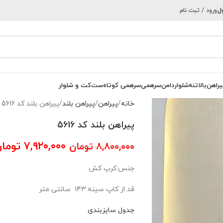
ل
ورود / ثبت نام
یراهن
بالاتنه
شلوار
دامن
سرهمی
سرهمی کوتاه
ست
کت و شلوار
خانه
پیراهن
پیراهن بلند
پیراهن بلند کد 5616
پیراهن بلند کد 5616
۷,۹۲۰,۰۰۰
توما
۸,۸۰۰,۰۰۰
تومان
جنس:کرپ کش
قد از کاپ سینه:143 سانتی متر
جدول سایزبندی