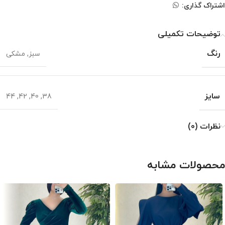
اشتراک گذاری:
توضیحات تکمیلی
رنگ
سبز
,
مشکی
سایز
44
,
42
,
40
,
38
نظرات (0)
محصولات مشابه