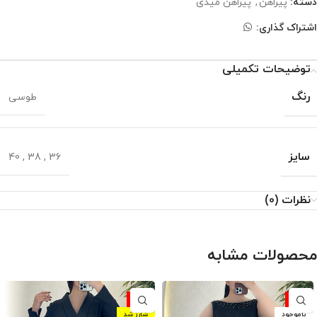
دسته:
پیراهن
,
پیراهن میدی
اشتراک گذاری:
توضیحات تکمیلی
رنگ
طوسی
سایز
40
,
38
,
36
نظرات (0)
محصولات مشابه
-10%
-10%
ناموجود
شارژ شد