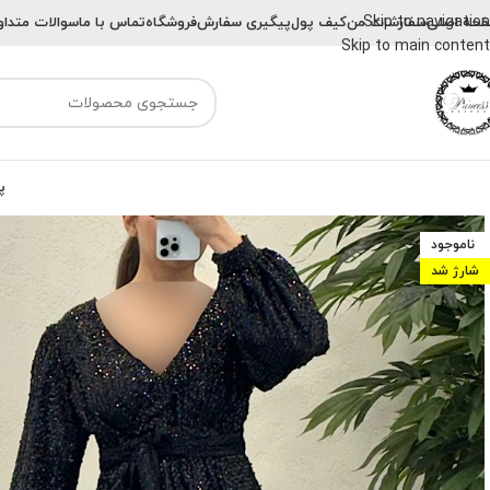
Skip to navigation
حه اصلی
سفارشات من
کیف پول
پیگیری سفارش
فروشگاه
تماس با ما
سوالات متداو
Skip to main content
پ
ناموجود
شارژ شد