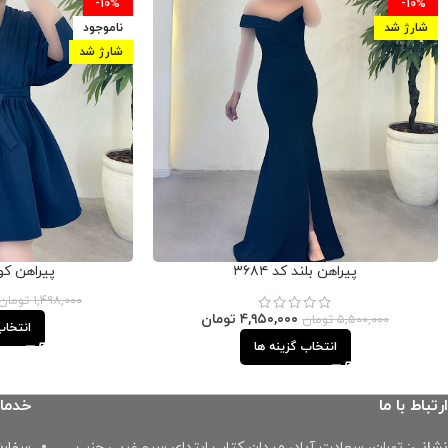
-10%
-10%
شارژ شد
ناموجود
شارژ شد
پیراهن بلند کد ۳۶۸۴
پیراهن کوتاه
۱,۴۹۸,۰۰۰
تومان
۴,۹۵۰,۰۰۰
تومان
۵,۵۰۰,۰۰۰
تومان
انتخاب
انتخاب گزینه ها
ارتباط با ما
خدما
نشانی:
تهران، سعادت آباد، میدان کتاب ابتدای سرو غربی جنب
سفارش