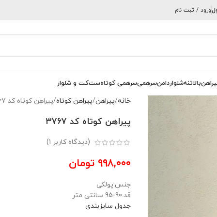
ل
ورود / ثبت نام
یراهن
بالاتنه
شلوار
دامن
سرهمی
سرهمی کوتاه
ست
کت و شلوار
خانه
پیراهن
پیراهن کوتاه
پیراهن کوتاه کد 3767
پیراهن کوتاه کد 3767
(دیدگاه کاربر
1
)
۹۹۸,۰۰۰
تومان
جنس:پولکی
قد:90-95 سانتی متر
جدول سایزبندی