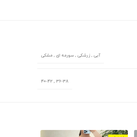
آبی
,
زرشکی
,
سورمه ای
,
مشکی
40-42
,
36-38