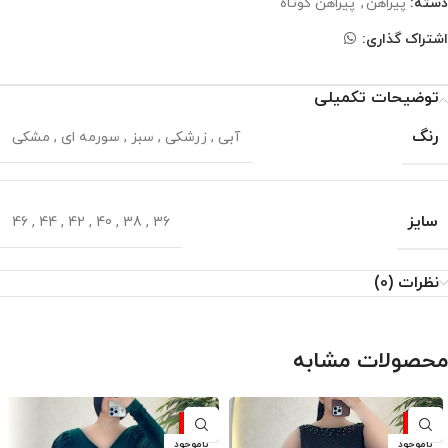
دسته:
پیراهن
,
پیراهن کوتاه
اشتراک گذاری:
توضیحات تکمیلی
رنگ
آبی
,
زرشکی
,
سبز
,
سورمه ای
,
مشکی
سایز
46
,
44
,
42
,
40
,
38
,
36
نظرات (0)
محصولات مشابه
-10%
-10%
ناموجود
ناموجود