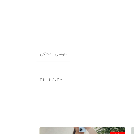
طوسی
,
مشکی
44
,
42
,
40