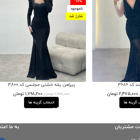
-10%
ناموجود
شارژ شد
 کد ۳۶۸۶
پیراهن یقه خشتی مجلسی کد 3800
۲,۴۷۵,۰۰۰
تومان
۱,۷۹۸,۲۰۰
تومان
۱,۹۹۸,۰۰۰
تومان
 گزینه ها
انتخاب گزینه ها
ت مشتریان
به ما اعتم
‌ها