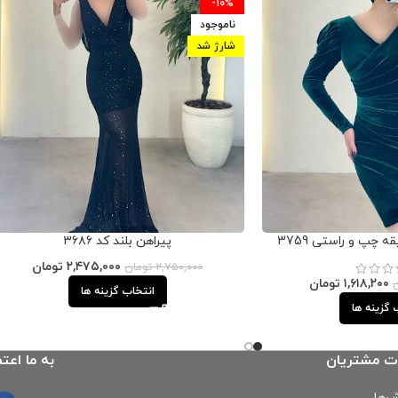
-10%
ناموجود
شارژ شد
 چپ و راستی 3759
پیراهن بلند کد ۳۶۸۶
۲,۴۷۵,۰۰۰
تومان
۲,۷۵۰,۰۰۰
تومان
۱,۶۱۸,۲۰۰
تومان
انتخاب گزینه ها
 گزینه ها
ت مشتریان
به ما اعتم
‌ها