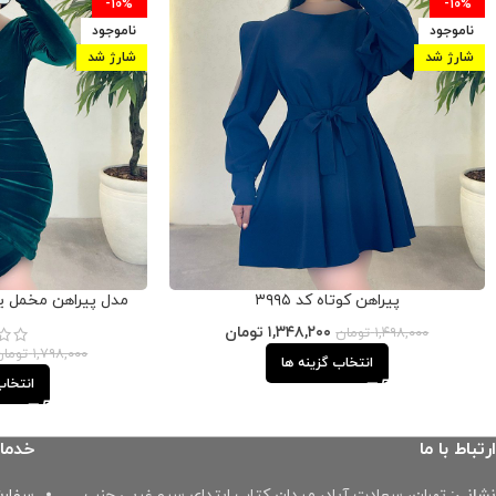
-10%
-10%
ناموجود
ناموجود
شارژ شد
شارژ شد
پیراهن کوتاه کد ۳۹۹۵
مدل پیراهن مخمل یقه
۱,۳۴۸,۲۰۰
تومان
۱,۴۹۸,۰۰۰
تومان
۱,۷۹۸,۰۰۰
تومان
انتخاب گزینه ها
انتخاب
ارتباط با ما
خدما
نشانی:
تهران، سعادت آباد، میدان کتاب ابتدای سرو غربی جنب
سفارش