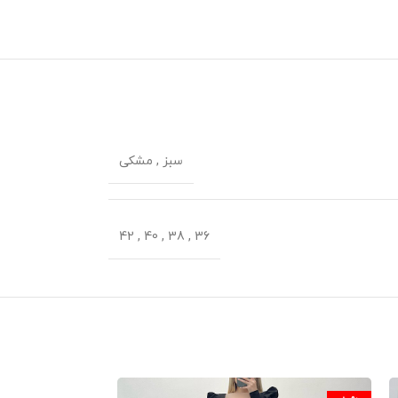
سبز
,
مشکی
42
,
40
,
38
,
36