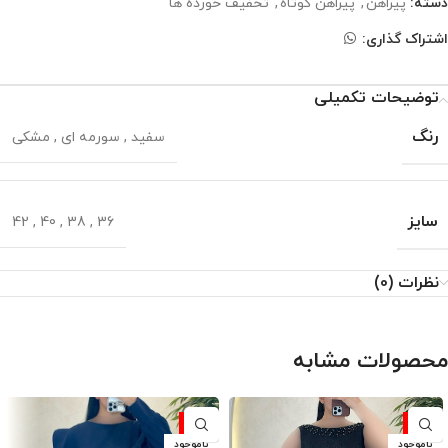
دسته:
پیراهن
,
پیراهن کوتاه
,
تخفیف خورده ها
اشتراک گذاری:
توضیحات تکمیلی
رنگ
سفید
,
سورمه ای
,
مشکی
سایز
42
,
40
,
38
,
36
نظرات (0)
محصولات مشابه
-10%
-10%
ناموجود
ناموجود