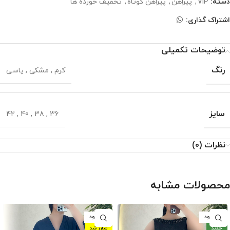
دسته:
VIP
,
پیراهن
,
پیراهن کوتاه
,
تخفیف خورده ها
اشتراک گذاری:
توضیحات تکمیلی
رنگ
کرم
,
مشکی
,
یاسی
سایز
42
,
40
,
38
,
36
نظرات (0)
محصولات مشابه
ناموجود
ناموجود
جدید
شارژ شد