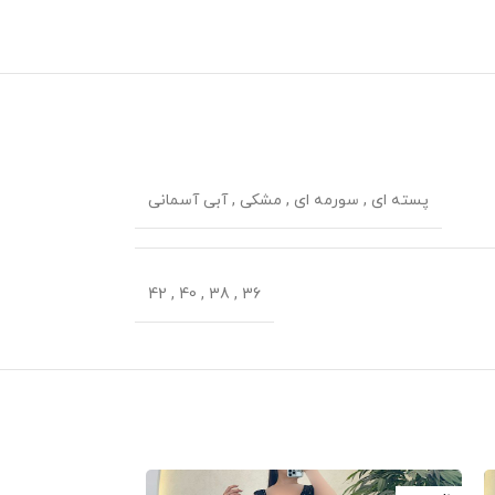
پسته ای
,
سورمه ای
,
مشکی
,
آبی آسمانی
42
,
40
,
38
,
36