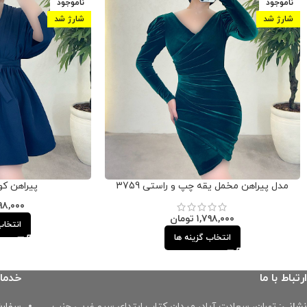
ناموجود
ناموجود
شارژ شد
شارژ شد
مدل پیراهن مخمل یقه چپ و راستی 3759
پیراهن کوتاه
۴۹۸,۰۰۰
۱,۷۹۸,۰۰۰
تومان
انتخاب
انتخاب گزینه ها
ارتباط با ما
خدما
نشانی:
تهران، سعادت آباد، میدان کتاب ابتدای سرو غربی جنب
سفارش