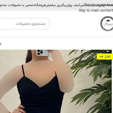
Skip to navigation
حه اصلی
سفارشات من
کیف پول
پیگیری سفارش
فروشگاه
تماس با ما
سوالات متداو
Skip to main content
پ
شارژ شد