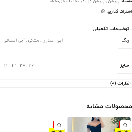
دسته:
پیراهن
,
پیراهن کوتاه
,
تخفیف خورده ها
اشتراک گذاری:
توضیحات تکمیلی
رنگ
آبی
,
سدری
,
مشکی
,
آبی آسمانی
سایز
42
,
40
,
38
,
36
نظرات (0)
محصولات مشابه
-10%
-10%
شارژ شد
شارژ شد