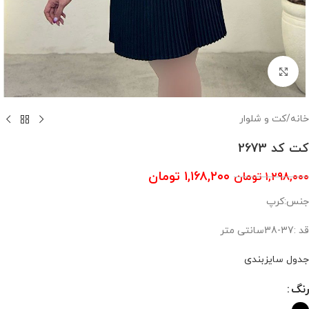
بزرگنمایی تصویر
خانه
/
کت و شلوار
کت کد 2673
۱,۱۶۸,۲۰۰
تومان
۱,۲۹۸,۰۰۰
تومان
جنس:کرپ
قد :37-38سانتی متر
جدول سایزبندی
رنگ