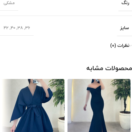
رنگ
مشکی
سایز
42
,
40
,
38
,
36
نظرات (0)
محصولات مشابه